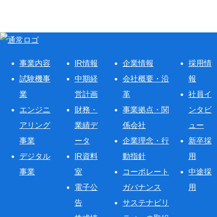
事業内容
IR情報
企業情報
採用情
試験機事
中期経
会社概要・沿
報
業
営計画
革
社員イ
エンジニ
財務・
事業拠点・関
ンタビ
アリング
業績デ
係会社
ュー
事業
ータ
企業理念・行
新卒採
デジタル
IR資料
動指針
用
事業
室
コーポレート
中途採
電子公
ガバナンス
用
告
サステナビリ