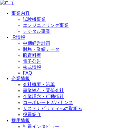
事業内容
試験機事業
エンジニアリング事業
デジタル事業
IR情報
中期経営計画
財務・業績データ
IR資料室
電子公告
株式情報
FAQ
企業情報
会社概要・沿革
事業拠点・関係会社
企業理念・行動指針
コーポレートガバナンス
サステナビリティへの取組み
役員紹介
採用情報
社員インタビュー