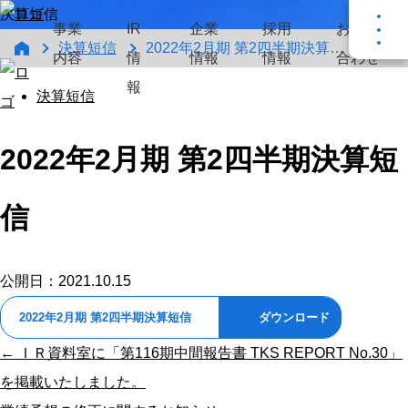
決算短信
事業
IR
企業
採用
お問い
決算短信
2022年2月期 第2四半期決算短信
内容
情
情報
情報
合わせ
報
決算短信
2022年2月期 第2四半期決算短
信
公開日：2021.10.15
2022年2月期 第2四半期決算短信
ダウンロード
← ＩＲ資料室に「第116期中間報告書 TKS REPORT No.30」
を掲載いたしました。