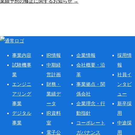
業績予想の修正に関するお知らせ →
事業内容
IR情報
企業情報
採用情
試験機事
中期経
会社概要・沿
報
業
営計画
革
社員イ
エンジニ
財務・
事業拠点・関
ンタビ
アリング
業績デ
係会社
ュー
事業
ータ
企業理念・行
新卒採
デジタル
IR資料
動指針
用
事業
室
コーポレート
中途採
電子公
ガバナンス
用