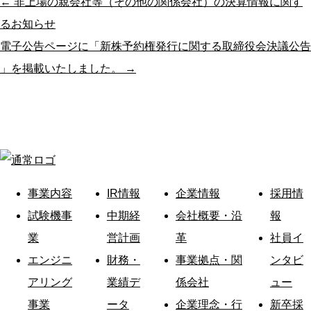
← 非上場の親会社等（その他の関係会社）の決算情報に関す
るお知らせ
電子公告ページに「新株予約権発行に関する取締役会決議公告
」を掲載いたしました。 →
事業内容
IR情報
企業情報
採用情
試験機事
中期経
会社概要・沿
報
業
営計画
革
社員イ
エンジニ
財務・
事業拠点・関
ンタビ
アリング
業績デ
係会社
ュー
事業
ータ
企業理念・行
新卒採