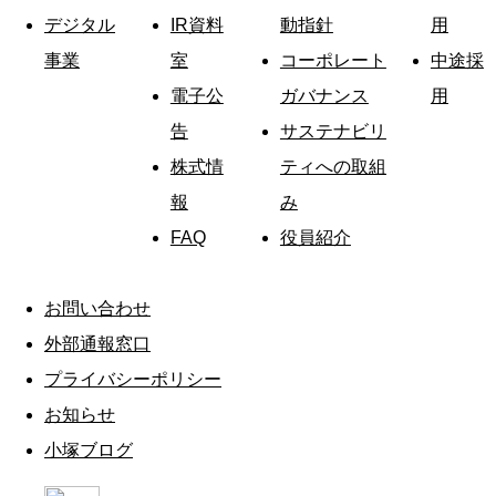
デジタル
IR資料
動指針
用
事業
室
コーポレート
中途採
電子公
ガバナンス
用
告
サステナビリ
株式情
ティへの取組
報
み
FAQ
役員紹介
お問い合わせ
外部通報窓口
プライバシーポリシー
お知らせ
小塚ブログ