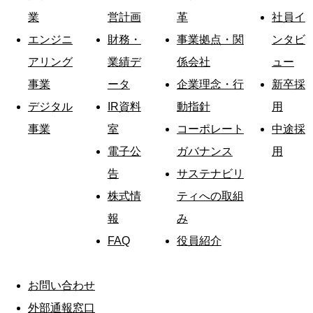
業
営計画
革
社員イ
エンジニ
財務・
事業拠点・関
ンタビ
アリング
業績デ
係会社
ュー
事業
ータ
企業理念・行
新卒採
デジタル
IR資料
動指針
用
事業
室
コーポレート
中途採
電子公
ガバナンス
用
告
サステナビリ
株式情
ティへの取組
報
み
FAQ
役員紹介
お問い合わせ
外部通報窓口