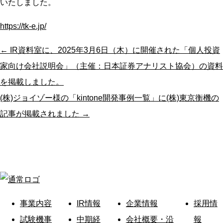
いたしました。
https://tk-e.jp/
← IR資料室に、2025年3月6日（木）に開催された「個人投資
家向け会社説明会」（主催：日本証券アナリスト協会）の資料
を掲載しました。
(株)ジョイゾー様の「kintone開発事例一覧」に(株)東京衡機の
記事が掲載されました →
事業内容
IR情報
企業情報
採用情
試験機事
中期経
会社概要・沿
報