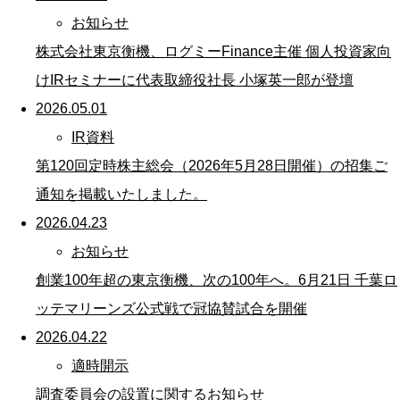
お知らせ
株式会社東京衡機、ログミーFinance主催 個人投資家向
けIRセミナーに代表取締役社長 小塚英一郎が登壇
2026.05.01
IR資料
第120回定時株主総会（2026年5月28日開催）の招集ご
通知を掲載いたしました。
2026.04.23
お知らせ
創業100年超の東京衡機、次の100年へ。6月21日 千葉ロ
ッテマリーンズ公式戦で冠協賛試合を開催
2026.04.22
適時開示
調査委員会の設置に関するお知らせ