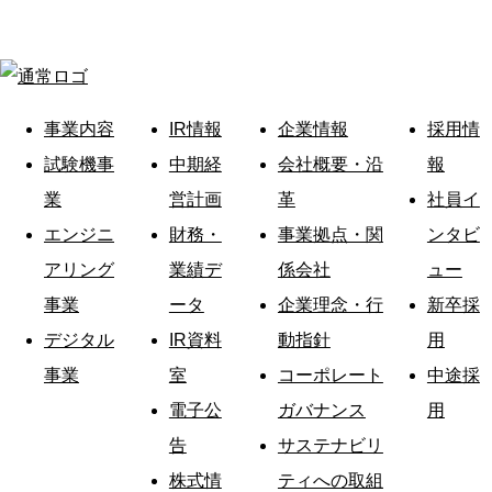
事業内容
IR情報
企業情報
採用情
試験機事
中期経
会社概要・沿
報
業
営計画
革
社員イ
エンジニ
財務・
事業拠点・関
ンタビ
アリング
業績デ
係会社
ュー
事業
ータ
企業理念・行
新卒採
デジタル
IR資料
動指針
用
事業
室
コーポレート
中途採
電子公
ガバナンス
用
告
サステナビリ
株式情
ティへの取組